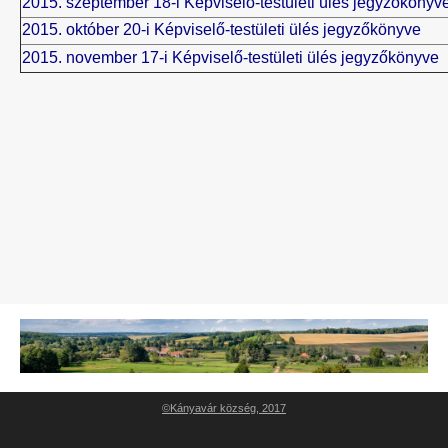
2015. szeptember 18-i Képviselő-testületi ülés jegyzőkönyv
2015. október 20-i Képviselő-testületi ülés jegyzőkönyve
2015. november 17-i Képviselő-testületi ülés jegyzőkönyve
©Kányavár község, 2017