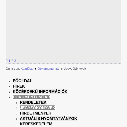
0
1
2
3
Ön itt van:
Kezdőlap
Dokumentumtár
Jegyzőkönyvek
FŐOLDAL
HÍREK
KÖZÉRDEKŰ INFORMÁCIÓK
DOKUMENTUMTÁR
RENDELETEK
JEGYZŐKÖNYVEK
HIRDETMÉNYEK
AKTUÁLIS NYOMTATVÁNYOK
KERESKEDELEM