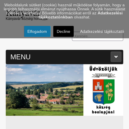
Weboldalunk sütiket (cookie) használ működése folyamán, hogy a
Kányavár
legjobb felhasználói élményt nyújthassa Önnek. A sütik használatát
bármikor letilthatja! Bővebb információkat erről az
Adatkezelési
tájékoztatónkban
olvashat.
Kányavár község honlapja
Elfogadom
Decline
Adatkezelési tájékoztató
Keresés...
MENU
≡