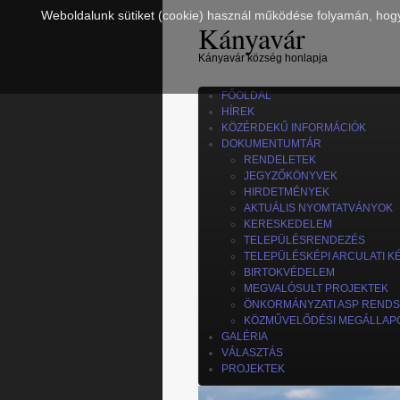
Weboldalunk sütiket (cookie) használ működése folyamán, hogy a
Kányavár
Kányavár község honlapja
FŐOLDAL
HÍREK
KÖZÉRDEKŰ INFORMÁCIÓK
DOKUMENTUMTÁR
RENDELETEK
JEGYZŐKÖNYVEK
HIRDETMÉNYEK
AKTUÁLIS NYOMTATVÁNYOK
KERESKEDELEM
TELEPÜLÉSRENDEZÉS
TELEPÜLÉSKÉPI ARCULATI K
BIRTOKVÉDELEM
MEGVALÓSULT PROJEKTEK
ÖNKORMÁNYZATI ASP REND
KÖZMŰVELŐDÉSI MEGÁLLAP
GALÉRIA
VÁLASZTÁS
PROJEKTEK