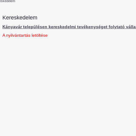
eskedelem
Kereskedelem
Kányavár településen kereskedelmi tevékenységet folytató váll
A nyilvántartás letöltése