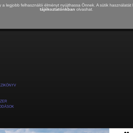
 legjobb felhasználói élményt nyújthassa Önnek. A sütik használatát bá
tájékoztatónkban
olvashat.
ÉZIKÖNYV
SZER
ODÁSOK