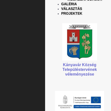
GALÉRIA
VÁLASZTÁS
PROJEKTEK
Kányavár Község
Településtervének
véleményezése