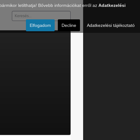
rmikor letilthatja! Bővebb információkat erről az
Adatkezelési
Keresés...
Elfogadom
Decline
Adatkezelési tájékoztató