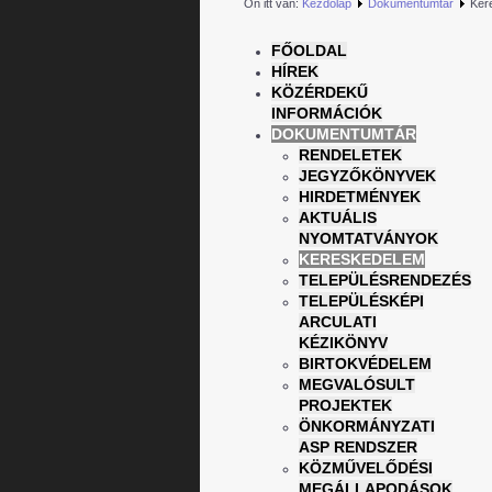
Ön itt van:
Kezdőlap
Dokumentumtár
Ker
FŐOLDAL
HÍREK
KÖZÉRDEKŰ
INFORMÁCIÓK
DOKUMENTUMTÁR
RENDELETEK
JEGYZŐKÖNYVEK
HIRDETMÉNYEK
AKTUÁLIS
NYOMTATVÁNYOK
KERESKEDELEM
TELEPÜLÉSRENDEZÉS
TELEPÜLÉSKÉPI
ARCULATI
KÉZIKÖNYV
BIRTOKVÉDELEM
MEGVALÓSULT
PROJEKTEK
ÖNKORMÁNYZATI
ASP RENDSZER
KÖZMŰVELŐDÉSI
MEGÁLLAPODÁSOK