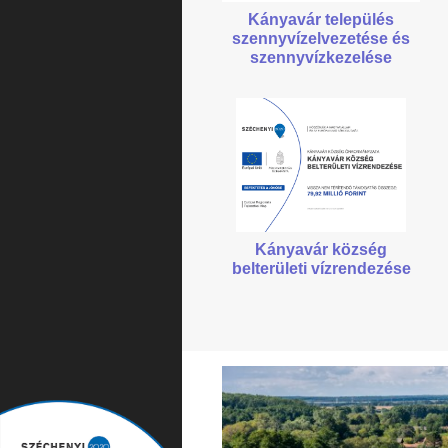
Kányavár település
szennyvízelvezetése
és
szennyvízkezelése
Kányavár község
belterületi vízrendezése