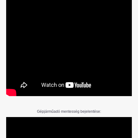
Gépjárműadó mentesség bejelentése: