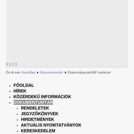
0
1
2
3
Ön itt van:
Kezdőlap
Dokumentumtár
Önkormányzati ASP rendszer
FŐOLDAL
HÍREK
KÖZÉRDEKŰ INFORMÁCIÓK
DOKUMENTUMTÁR
RENDELETEK
JEGYZŐKÖNYVEK
HIRDETMÉNYEK
AKTUÁLIS NYOMTATVÁNYOK
KERESKEDELEM