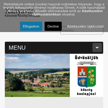
Weboldalunk sütiket (cookie) használ működése folyamán, hogy a
Kányavár
legjobb felhasználói élményt nyújthassa Önnek. A sütik használatát
bármikor letilthatja! Bővebb információkat erről az
Adatkezelési
tájékoztatónkban
olvashat.
Kányavár község honlapja
Elfogadom
Decline
Adatkezelési tájékoztató
Keresés...
MENU
≡