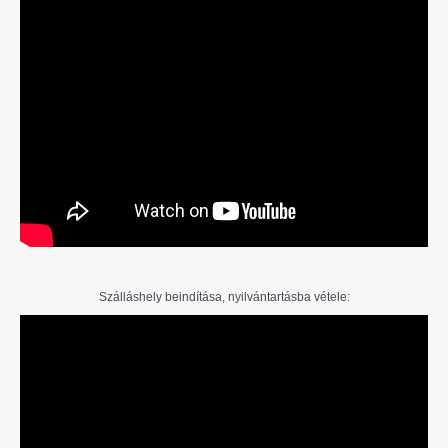
Szálláshely beindítása, nyilvántartásba vétele: