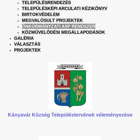
TELEPÜLÉSRENDEZÉS
TELEPÜLÉSKÉPI ARCULATI KÉZIKÖNYV
BIRTOKVÉDELEM
MEGVALÓSULT PROJEKTEK
ÖNKORMÁNYZATI ASP RENDSZER
KÖZMŰVELŐDÉSI MEGÁLLAPODÁSOK
GALÉRIA
VÁLASZTÁS
PROJEKTEK
Kányavár Község Településtervének véleményezése