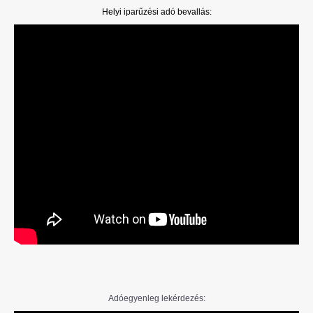
Helyi iparűzési adó bevallás:
Adóegyenleg lekérdezés: