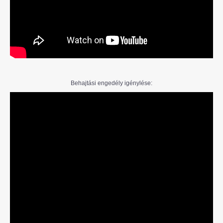
Behajtási engedély igénylése: