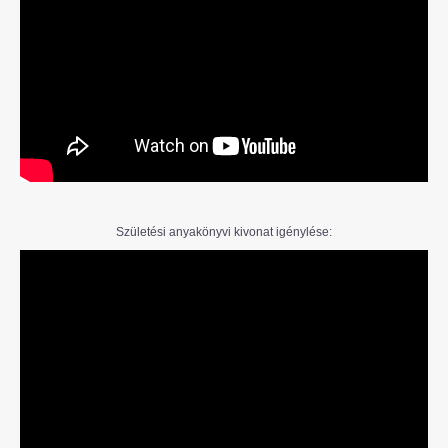
Születési anyakönyvi kivonat igénylése: